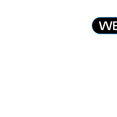
WE
Email us