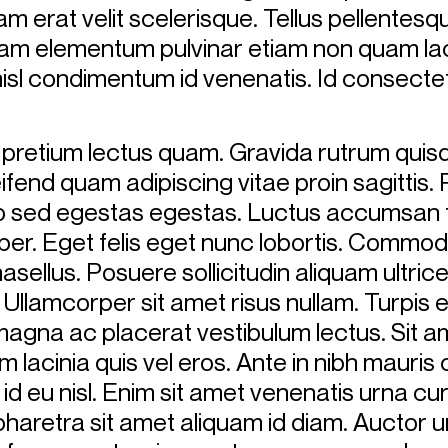
am erat velit scelerisque. Tellus pellentesq
uam elementum pulvinar etiam non quam la
nisl condimentum id venenatis. Id consecte
 pretium lectus quam. Gravida rutrum quisq
eifend quam adipiscing vitae proin sagittis
 sed egestas egestas. Luctus accumsan t
er. Eget felis eget nunc lobortis. Commo
asellus. Posuere sollicitudin aliquam ultrice
 Ullamcorper sit amet risus nullam. Turpis
agna ac placerat vestibulum lectus. Sit a
 lacinia quis vel eros. Ante in nibh mauris 
 id eu nisl. Enim sit amet venenatis urna c
pharetra sit amet aliquam id diam. Auctor 