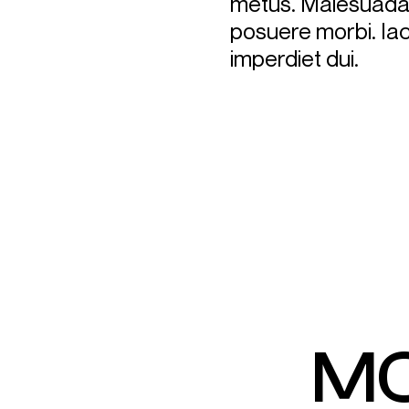
metus. Malesuada 
posuere morbi. Iac
imperdiet dui.
MO