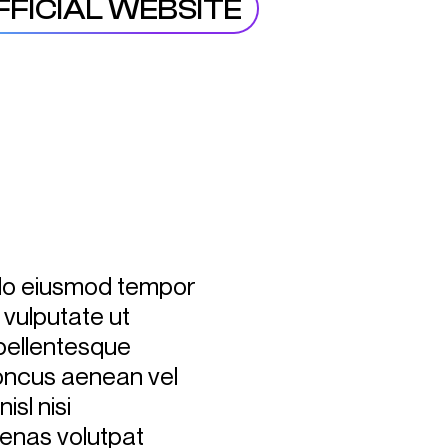
FFICIAL WEBSITE
d do eiusmod tempor
 vulputate ut
 pellentesque
honcus aenean vel
isl nisi
cenas volutpat