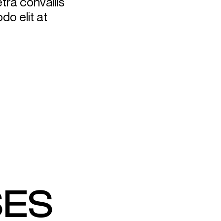
ra convallis
do elit at
SES