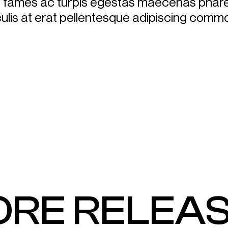
fames ac turpis egestas maecenas pharet
ulis at erat pellentesque adipiscing commo
RE RELEA