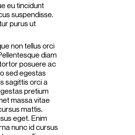
ue eu tincidunt
cus suspendisse.
tur purus ut
ue non tellus orci
. Pellentesque diam
ortor posuere ac
do sed egestas
s sagittis orci a
 egestas pretium
met massa vitae
cursus mattis.
ursus eget. Enim
urna nunc id cursus