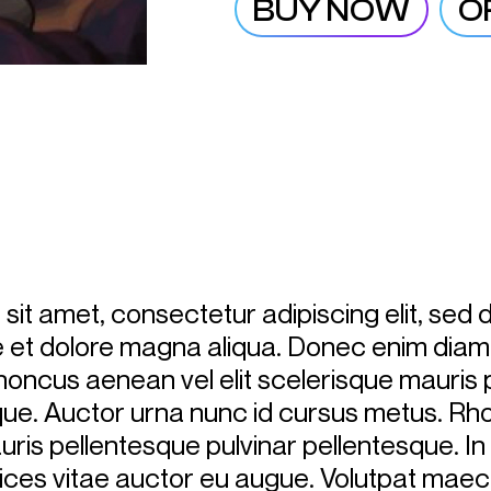
BUY NOW
O
sit amet, consectetur adipiscing elit, se
re et dolore magna aliqua. Donec enim diam
honcus aenean vel elit scelerisque mauris
sque. Auctor urna nunc id cursus metus. R
uris pellentesque pulvinar pellentesque. In n
rices vitae auctor eu augue. Volutpat mae